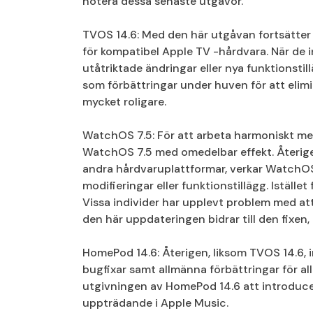
notera dessa senaste utgåvor.
TVOS 14.6: Med den här utgåvan fortsätter
för kompatibel Apple TV -hårdvara. När de i
utåtriktade ändringar eller nya funktionstill
som förbättringar under huven för att elim
mycket roligare.
WatchOS 7.5: För att arbeta harmoniskt me
WatchOS 7.5 med omedelbar effekt. Återige
andra hårdvaruplattformar, verkar WatchOS
modifieringar eller funktionstillägg. Iställe
Vissa individer har upplevt problem med att
den här uppdateringen bidrar till den fixen,
HomePod 14.6: Återigen, liksom TVOS 14.6,
bugfixar samt allmänna förbättringar för 
utgivningen av HomePod 14.6 att introducer
uppträdande i Apple Music.