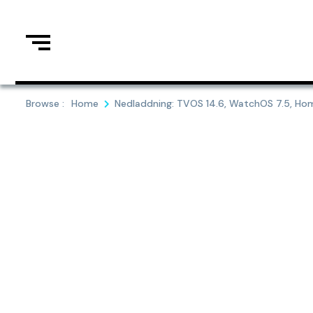
Skip
to
content
Browse :
Home
Nedladdning: TVOS 14.6, WatchOS 7.5, Hom