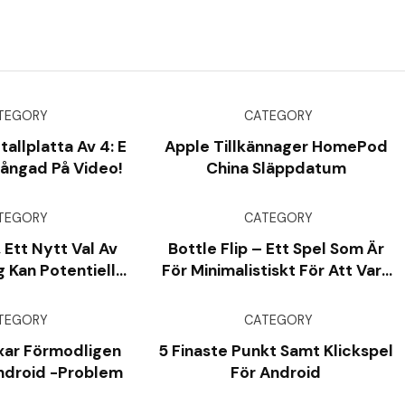
TEGORY
CATEGORY
llplatta Av 4: E
Apple Tillkännager HomePod
ångad På Video!
China Släppdatum
TEGORY
CATEGORY
 Ett Nytt Val Av
Bottle Flip – Ett Spel Som Är
 Kan Potentiellt
För Minimalistiskt För Att Vara
ästa Vecka
Sant!
TEGORY
CATEGORY
xar Förmodligen
5 Finaste Punkt Samt Klickspel
ndroid -problem
För Android