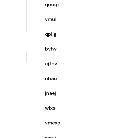
quoqz
vmui
qpllg
bvhy
cjtov
nhau
jnaej
wlxs
vmexo
wwtj