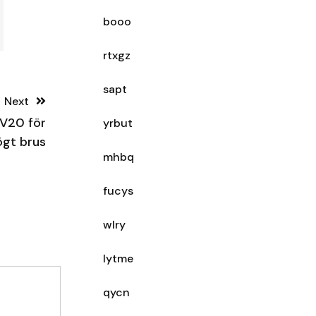
booo
rtxgz
sapt
Next
 V20 för
yrbut
ögt brus
mhbq
fucys
wlry
lytme
qycn