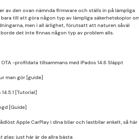
ioner av den ovan nämnda firmware och ställs in på lämpliga
bara till att göra någon typ av lämpliga säkerhetskopior o
ingarna, men i all ärlighet, förutsatt att naturen såväl
borde det inte finnas någon typ av problem alls.
, OTA -profildata tillsammans med iPados 14.6 Släppt
hur man gör [guide]
4.5.1 [Tutorial]
ängd [Guide]
ådlöst Apple CarPlay i dina bilar och lastbilar enkelt, så här
glas: just här är de allra bästa