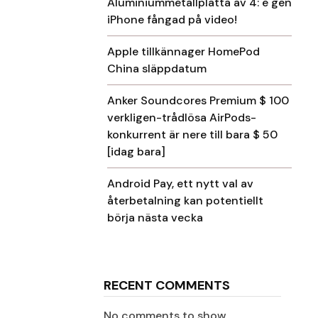
Aluminiummetallplatta av 4: e gen
iPhone fångad på video!
Apple tillkännager HomePod
China släppdatum
Anker Soundcores Premium $ 100
verkligen-trådlösa AirPods-
konkurrent är nere till bara $ 50
[idag bara]
Android Pay, ett nytt val av
återbetalning kan potentiellt
börja nästa vecka
RECENT COMMENTS
No comments to show.