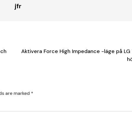
jfr
uch
Aktivera Force High Impedance -läge på LG
h
lds are marked
*