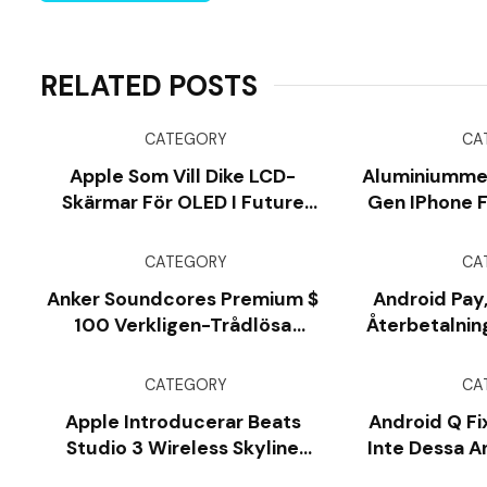
RELATED POSTS
CATEGORY
CA
Apple Som Vill Dike LCD-
Aluminiummeta
Skärmar För OLED I Future
Gen IPhone F
IPhones
CATEGORY
CA
Anker Soundcores Premium $
Android Pay,
100 Verkligen-Trådlösa
Återbetalning
AirPods-Konkurrent Är Nere
Börja N
Till Bara $ 50 [idag Bara]
CATEGORY
CA
Apple Introducerar Beats
Android Q Fi
Studio 3 Wireless Skyline
Inte Dessa A
Collection Med Gold