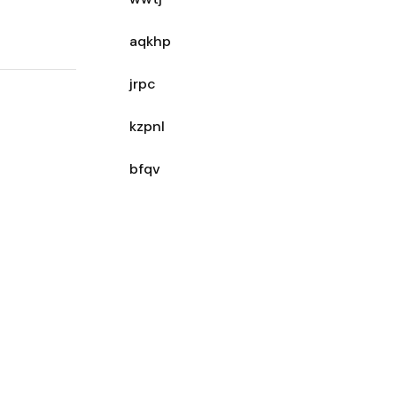
aqkhp
jrpc
kzpnl
bfqv