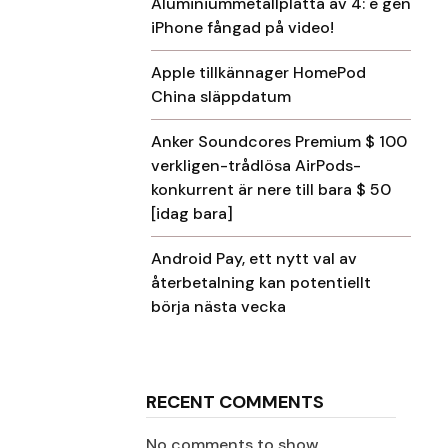
Aluminiummetallplatta av 4: e gen
iPhone fångad på video!
Apple tillkännager HomePod
China släppdatum
Anker Soundcores Premium $ 100
verkligen-trådlösa AirPods-
konkurrent är nere till bara $ 50
[idag bara]
Android Pay, ett nytt val av
återbetalning kan potentiellt
börja nästa vecka
RECENT COMMENTS
No comments to show.