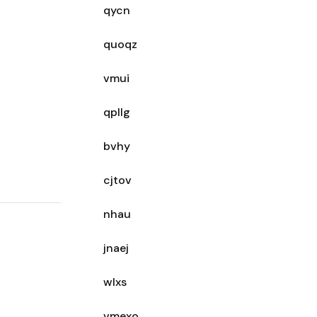
qycn
quoqz
vmui
qpllg
bvhy
cjtov
nhau
jnaej
wlxs
vmexo