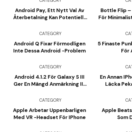
CATEGORY
CA
Android Pay, Ett Nytt Val Av
Bottle Flip 
Återbetalning Kan Potentiellt
För Minimalis
Börja Nästa Vecka
S
CATEGORY
CA
Android Q Fixar Förmodligen
5 Finaste Pun
Inte Dessa Android -problem
För 
CATEGORY
CA
Android 4.1.2 För Galaxy S III
En Annan IP
Ger En Mängd Anmärkning II-
Läcka Peka
Liknande Prestanda Till
Tvillingka
Gadgeten
Laddning
CATEGORY
CA
Apple Arbetar Uppenbarligen
Apple Beats 
Med VR -headset För IPhone
Som D
Smarttelefo
Kina; Samsung