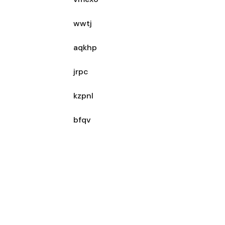
wwtj
aqkhp
jrpc
kzpnl
bfqv