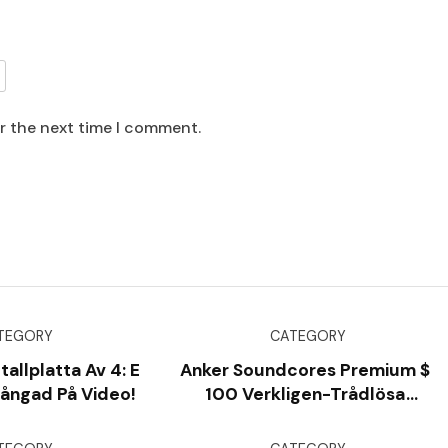
or the next time I comment.
TEGORY
CATEGORY
llplatta Av 4: E
Anker Soundcores Premium $
ångad På Video!
100 Verkligen-Trådlösa
AirPods-Konkurrent Är Nere
Till Bara $ 50 [idag Bara]